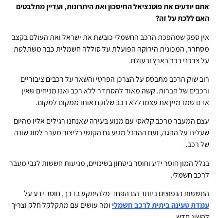
אתם
יודעים את פוטנציאל החיסכון ואת היתרונות, ועדיין מתלבטים
האם ללכת על זה?
אין ספק שמהפכת הרכב החשמלי כובשת את ישראל ואת העולם בקצב
מסחרר, המכונית הירוקה הפועלת על סוללה חשמלית כבר משתלטת
על צרכני רכב בארץ ובעולם.
רוב שוק הרכב מתבסס על הצרכן הפרטי והשאר על רכבים ציבוריים
ורכבים של חברות. קשה מאוד להסתדר ללא רכב ואנו מניחים שאין
אדם שמדמיין את עצמו ללא רכב שלוקח אותו ממקום למקום.
עצם המעבר מרכב קלאסי עם מנוע בעירה שאנחנו רגילים אליו מהיום
שעלינו על ההגה, ועם ההרגל מגיע גם הקושי בליצור מעבר לסוג שונה
של רכב.
בגלל המון חוסר ידע וחוסר ביטחון בשינויים, מגיעות חששות לגבי מעבר
לרכב חשמלי.
החששות הנפוצים ביותר הם הפחד מלהיתקע בדרך, חוסר ידע על
עמדת טעינה ביתית לרכב חשמלי
ומה עושים עם מתקלקל חלק וצריך
להשיג חדש.