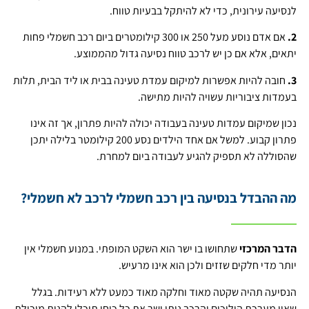
לנסיעה עירונית, כדי לא להיתקל בבעיות טווח.
2.
אם אדם נוסע מעל 250 או 300 קילומטרים ביום רכב חשמלי פחות
יתאים, אלא אם כן יש לרכב טווח נסיעה גדול מהממוצע.
3.
חובה להיות אפשרות למיקום עמדת טעינה בבית או ליד הבית, תלות
בעמדות ציבוריות עשויה להיות מתישה.
נכון שמיקום עמדות טעינה בעבודה יכולה להיות פתרון, אך זה אינו
פתרון קבוע. למשל אם אחד הילדים נסע 200 קילומטר בלילה יתכן
שהסוללה לא תספיק להגיע לעבודה ביום למחרת.
מה ההבדל בנסיעה בין רכב חשמלי לרכב לא חשמלי?
הדבר המרכזי
שתחושו בו ישר הוא השקט המופתי. במנוע חשמלי אין
יותר מדי חלקים שזזים ולכן הוא אינו מרעיש.
הנסיעה תהיה שקטה מאוד וחלקה מאוד כמעט ללא רעידות. בגלל
שאין מערכת הילוכים והרכב נותן ישר את כל כוחו תוכלו להנות מיכולת