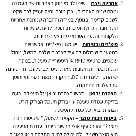
אחריות ויצרן
– שימו לב מי נותן האחריות של העמדה
ומהם שנות האחריות, יצרן מוכר וותיק יעניק לכם שקט
לשנים קדימה. בנוסף, במידה והחברה שנותנת אחריות
הינה חברה גדולה ומוכרת, תוכלו לדעת ששירות
הלקוחות והגעת הטכנאי מתבצע במהירות.
פיצ'רים ובטיחות
– יש מגוון פיצ'רים ואפשרויות
במטענים שיכולות להועיל לצרכים שלכם. למשל, ניהול
עומסים, כרטיסי RFID או היסטוריית טעינות. בנוסף,
הגנות ובטיחות חשובות מאוד. שימו לב שלעמדת הטעינה
יש התקן זליגת זרם DC. התקן זה מאוד בטיחותי וחוסך
גם בעלויות ההתקנה.
הצהרת יבואן
– דרשו הצהרת יבואן על העמדה, בעת
בדיקת עמדת טעינה ע"י בודק חשמל הבודק דורש
הצהרת יבואן על עמדת הטעינה.
ביטוח חבות מוצר
– הקפידו לשאול, "יש ביטוח חבות
מוצר?" זהו הסעיף אולי החשוב ביותר. עמדת הטעינה
היא מוצר חשמלי, לכן יכולה להיות התלקחות או תאונות