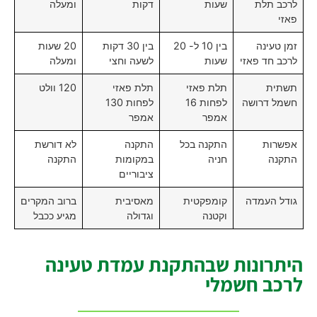
לרכב תלת
שעות
דקות
ומעלה
פאזי
זמן טעינה
בין 10 ל- 20
בין 30 דקות
20 שעות
לרכב חד פאזי
שעות
לשעה וחצי
ומעלה
תשתית
תלת פאזי
תלת פאזי
120 וולט
חשמל דרושה
לפחות 16
לפחות 130
אמפר
אמפר
אפשרות
התקנה בכל
התקנה
לא דורשת
התקנה
חניה
במקומות
התקנה
ציבוריים
גודל העמדה
קומפקטית
מאסיבית
ברוב המקרים
וקטנה
וגדולה
מגיע ככבל
היתרונות שבהתקנת עמדת טעינה
לרכב חשמלי