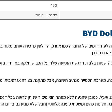
450
צד ימין - אחורי
BYD Dol
דגם הדולפין הינו רכב משפחתי חשמלי קטן עם עיצוב חדשני. בדומה לעוד דגמים של החברה כמו אטו 3, הדולפין מזכירה 
בעזרת 204 כ"ס, הדולפין יכולה להאיץ מ-0 ל- 100 בזמן מעולה של 7 שניות בלבד. הרגשת הנסיעה שלה על הכביש חלקה במיוחד, 
בה. מערכת הסטייה מנתיב חשובה, אבל מתקנת בצורה אגרסיבית ומ
מסך הרכב הוא אותו מסך שאנחנו מכירים מדגם האטו 3, בגודל 12.8 אינץ'. כמובן שהנעה ללא מפתח הוא פיצ'ר שניתן לראות 
גג, חלונות כהים ומשטחי טעינה אלחוטי (חבל שלא מגיע גם בדגם הרג