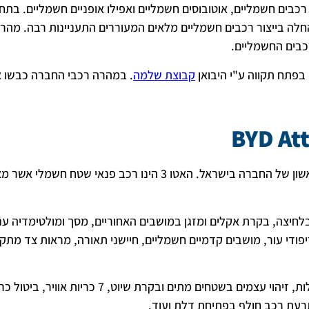
רכבים הפועלת מעל 20 שנה. byd מייצרת רכבים חשמליים, אוטובוסים חשמליים ואפילו אופניים חשמליים. ב
חלה בייצור רכבים חשמליים מלאים המעוררים התעניינות רבה. מהר
קבוצת שלמה
. במהרה רכבי החברה כבשו א
BYD At
בלחיצה, בקרת אקלים ומזגן במושבים האחוריים, מסך ומולטימדיה ענ
 ריפודי עור, מושבים קדמיים חשמליים, חיישני תאורה, מראות צד מתק
לרכב מערכות בטיחות רבות: מערכת סטייה מנתיב, צילום 360 מעלות, זיהוי עצמים בשטחים מתים ובקרת שיו
 התרעת רכב חולף בפתיחת דלת ועוד.