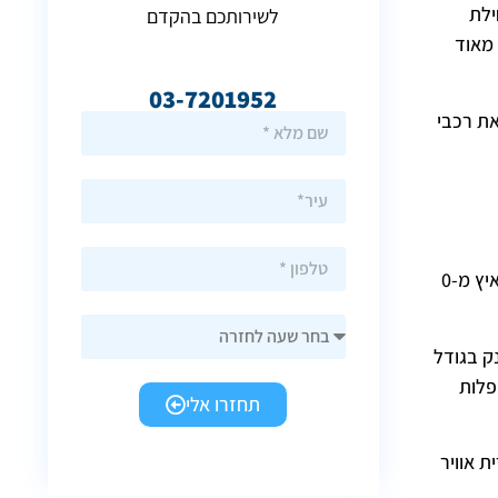
תחילת
לשירותכם בהקדם
 מאוד
03-7201952
ת רכבי
הדגם אטו 3 הגיע לישראל ברבעון האחרון של 2022 והינו הרכב הראשון של החברה בישראל. האטו 3 הינו רכב פנאי שטח חשמלי אשר מאיץ מ-0
ק בגודל
פלות
תחזרו אלי
ט, 7 כריות אוויר, ביטול כרית אוויר