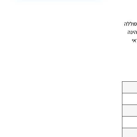
סוללה
ינה הביתית המקסימאלית לדגם atto 3 היא בהספק של 11KW לשעה. לכן עמדת הטעינה המתאימה לרכב byd atto 3 הינה
אי