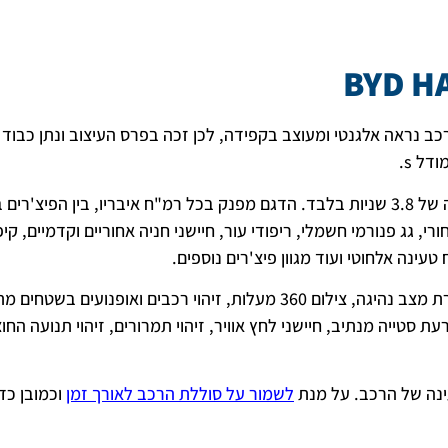
BYD H
כב נראה אלגנטי ומעוצב בקפידה, לכן זכה בפרס העיצוב ונתן כבוד 
לא רק עיצוב עתידני, דגם ההאן מאיץ מ-0 ל-100 במהירות מפתיעה של 3.8 שניות בלבד. הדגם מפנק בכל רמ"ח איבריו, בין הפי
 גג פנורמי חשמלי, ריפודי עור, חיישני חניה אחוריים וקדמיים, קיפ
ינה אלחוטי ועוד מגוון פיצ'רים נוספים.
עת סטייה מנתיב, חיישני לחץ אוויר, זיהוי תמרורים, זיהוי תנועה החו
נה של הרכב. על מנת
לשמור על סוללת הרכב לאורך זמן
וכמובן כד