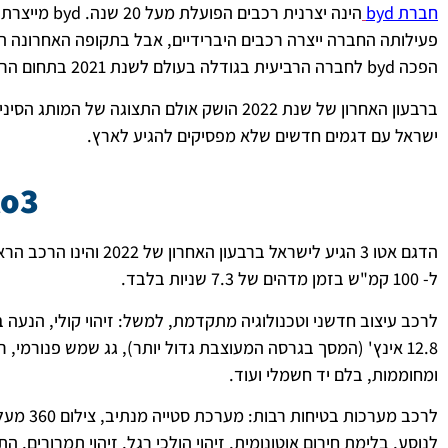
חברת byd
הינה יצרנית 
פעילותה החברה ייצרה רכבים היברידיים, אבל בתקופה האחרונה ה
הפכה byd לחברה הרביעית בגודלה בעולם לשנת 2021 בתחום הרכבים החשמליים.
ברבעון האחרון של שנת 2022 הושק אולם התצוגה של המותג הסיני בפתח תקווה ע"י היבואן
ישראל עם דגמים חדשים שלא מפסיקים להגיע לארץ.
to3
ל- 100 קמ"ש בזמן מדהים של 7.3 שניות בלבד.
לרכב עיצוב חדשני וטכנולוגיה מתקדמת, למשל: זיהוי קולי, הנעה 
12.8 אינץ' (המסך בגרסה המעוצבת גדול יותר), גג שמש פנורמי,
ומחוממות, בלם יד חשמלי ועוד.
לנוסע, בלימת חירום אוטונומית, זיהוי הולכי רגל, זיהוי תמרורים,