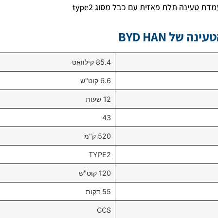
ה של BYD HAN
85.4 קילוואט
6.6 קוט"ש
12 שעות
43
520 ק"מ
TYPE2
120 קוט"ש
55 דקות
CCS