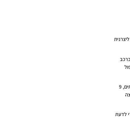
ליצרנית
צ'רים ברכב
ול
ניכר שעל בטיחות לא חסכו כאן, בין מערכות הבטיחות תמצאו: בחירת מצב נהיגה, צילום 360 מעלות, זיהוי רכבים ואופנועים בשטחים מתים, 9
צה
י לדעת