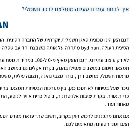
איך לבחור עמדת טעינה מומלצת לרכב חשמלי?
AN
דגם האן הינו מכונית סאגן חשמלית יוקרתית של החברה הסינית. הר
הסינית העולה. byd han מתחרה על אותה משבצת יחד עם טסלה מודל s.
תמצאו: חימום במושבים ואפילו בהגה, בקרת אקלים גם במושב האחורי,
מראות חשמלי, מחשב דרך, בורר מצבי נהיגה, תצוגה עילית, משטח טע
כריות אוויר, בקרת יציבות אלקטרונית, ביטול כרית אוויר לנוסע, התר
מאחור ועוד.
אם אתם מתכננים לרכוש האן בקרוב, חשוב שתדעו את מפרט הטעי
האם זמני הטעינה מתאימים לכם.