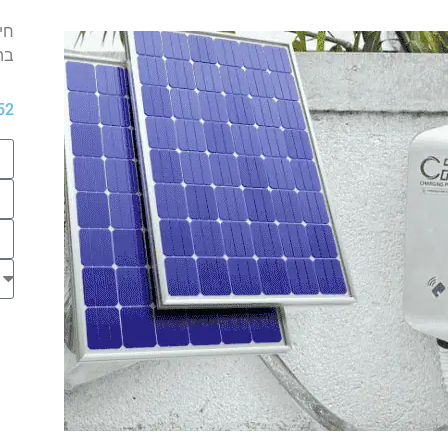
חי
בה
52