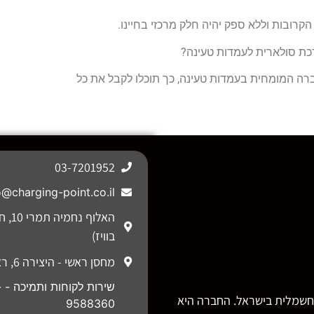
קרובות וללא ספק יהיה חלק מרכזי בחיינו.
כת סולארית לעמדות טעינה?
ברה המומחית בעמדות טעינה, כך תוכלו לקבל את כל
03-7201952
o@charging-point.co.il
האלוף נ
בוויז)
מחסן ראשי - היצירה 6, ראש העין.
שי
ם הטעינה החשמלית בישראל. החברה היא
9588360