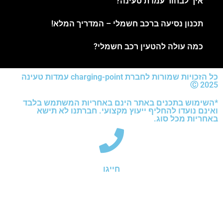
איך לבחור עמדת טעינה?
תכנון נסיעה ברכב חשמלי – המדריך המלא!
כמה עולה להטעין רכב חשמלי?
כל הזכויות שמורות לחברת charging-point עמדות טעינה
2025 Ⓒ
*השימוש בתכנים באתר הינם באחריות המשתמש בלבד
ואינם נועדו להחליף ייעוץ מקצועי. חברתנו לא תישא
באחריות מכל סוג.
חייגו