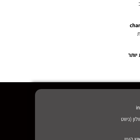
ת
יותר
i
חמיה תמרי 10, חולון (ניווט