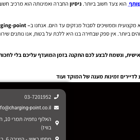
שותף
הוא צעד חשוב ביותר.
ניסיון
החברה ואמינותה הוא מרכיב חשוב
מקצועית וממשיכים לסבול מנזקים עד היום. אנחנו ב
– charging-point
ם ביותר. אין ספק שבחירה בנו היא ללכת על בטוח, אנו נותנים שירו
שית, ונשמח לבצע לכם התקנה בזמן המועדף עליכם בלי לחכות 
 לדיירים זמינות מענה של המוקד ועוד
03-7201952
nfo@charging-point.co.il
האלוף נ
בוויז)
מחסן ראשי - היצירה 6, ראש העין.