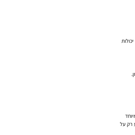
כולות
.
יוחד
 רק על